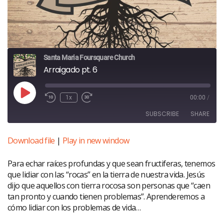
Santa Maria Foursquare Church
Arraigado pt. 6
Play
1x
00:00
/
Episode
SUBSCRIBE
SHARE
Download file
|
Play in new window
SHARE
RSS FEED
Para echar raíces profundas y que sean fructiferas, tenemos
LINK
que lidiar con las “rocas” en la tierra de nuestra vida.
Jesús
EMBED
dijo que aquellos con tierra rocosa son personas que “caen
tan pronto y cuando tienen problemas”. Aprenderemos a
cómo lidiar con los problemas de vida…