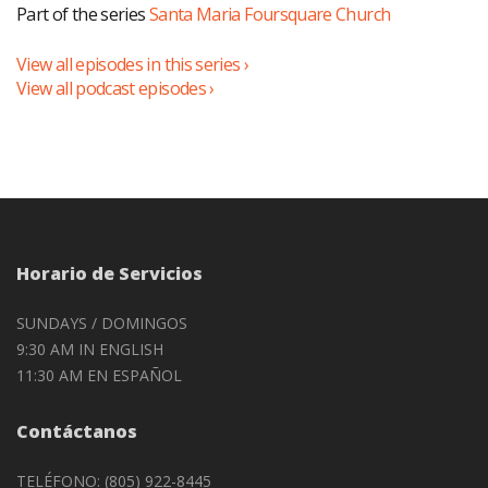
Part of the series
Santa Maria Foursquare Church
View all episodes in this series ›
View all podcast episodes ›
Horario de Servicios
SUNDAYS / DOMINGOS
9:30 AM IN ENGLISH
11:30 AM EN ESPAÑOL
Contáctanos
TELÉFONO: (805) 922-8445