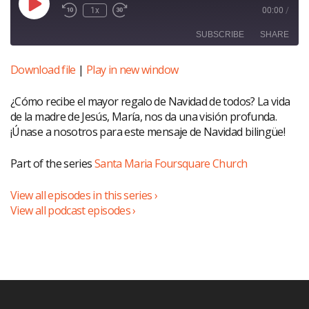
Play
1x
00:00
/
Episode
SUBSCRIBE
SHARE
Download file
|
Play in new window
SHARE
RSS FEED
¿Cómo recibe el mayor regalo de Navidad de todos? La vida
LINK
de la madre de Jesús, María, nos da una visión profunda.
EMBED
¡Únase a nosotros para este mensaje de Navidad bilingüe!
Part of the series
Santa Maria Foursquare Church
View all episodes in this series ›
View all podcast episodes ›