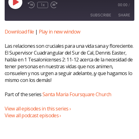
Play
1x
00:00
/
Episode
SUBSCRIBE
SHARE
Download file
|
Play in new window
SHARE
RSS FEED
Las relaciones son cruciales para una vida sana y floreciente.
LINK
El Supervisor Cuadrangular del Sur de Cal, Dennis Easter,
EMBED
habla en 1 Tesalonicenses 2: 11-12 acerca de la necesidad de
tener personas en nuestras vidas que nos animen,
consuelen y nos urgen a seguir adelante, ¡y que hagamos lo
mismo con los demás!
Part of the series
Santa Maria Foursquare Church
View all episodes in this series ›
View all podcast episodes ›